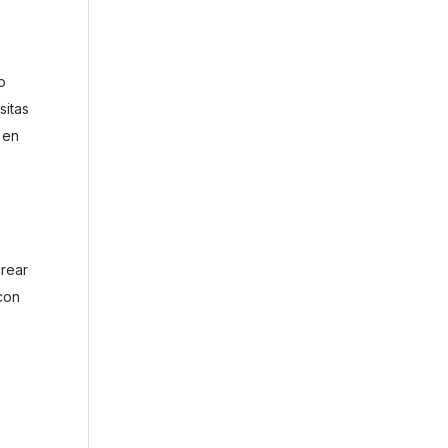
o
sitas
 en
crear
 con