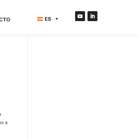
ES
CTO
a
os a