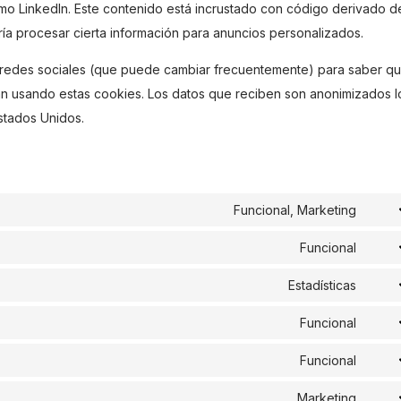
como LinkedIn. Este contenido está incrustado con código derivado d
ía procesar cierta información para anuncios personalizados.
tas redes sociales (que puede cambiar frecuentemente) para saber q
n usando estas cookies. Los datos que reciben son anonimizados l
stados Unidos.
Funcional, Marketing
Cons
to
Funcional
Cons
servi
to
Estadísticas
goog
Cons
servi
reca
to
Funcional
word
Cons
servi
to
Funcional
goog
Cons
servi
analy
to
Marketing