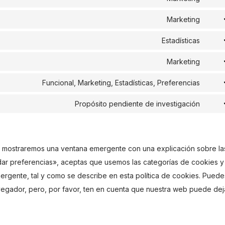
comp
Cons
servi
to
Marketing
wpml
Cons
servi
to
Estadísticas
goog
Cons
servi
fonts
to
Marketing
goog
Cons
servi
maps
to
Funcional, Marketing, Estadísticas, Preferencias
vime
Cons
servi
to
Propósito pendiente de investigación
yout
Cons
servi
to
linke
servi
te mostraremos una ventana emergente con una explicación sobre la
vario
dar preferencias», aceptas que usemos las categorías de cookies y
ergente, tal y como se describe en esta política de cookies. Puede
avegador, pero, por favor, ten en cuenta que nuestra web puede dej