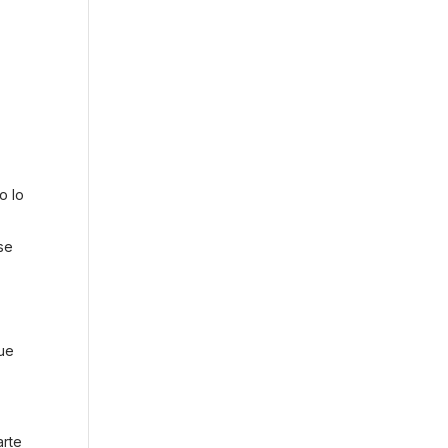
o lo
se
que
arte