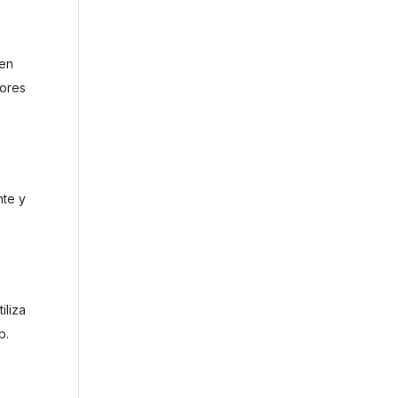
 en
dores
nte y
iliza
b.