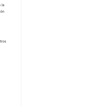
 la
ión
tros