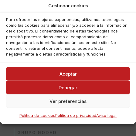
Gestionar cookies
Para ofrecer las mejores experiencias, utilizamos tecnologías
como las cookies para almacenar y/o acceder a la información
del dispositivo. El consentimiento de estas tecnologías nos
permitirá procesar datos como el comportamiento de
navegación o las identificaciones únicas en este sitio. No
consentir o retirar el consentimiento, puede afectar
negativamente a ciertas características y funciones.
Aceptar
Haz clic para aceptar cookies de
Denegar
marketing y permitir este
contenido (Translation error)
Ver preferencias
Política de cookies
Política de privacidad
Aviso legal
GRUPO GODED