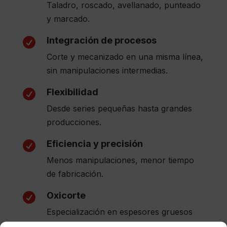
Taladro, roscado, avellanado, punteado
y marcado.
Integración de procesos

Corte y mecanizado en una misma línea,
sin manipulaciones intermedias.
Flexibilidad

Desde series pequeñas hasta grandes
producciones.
Eficiencia y precisión

Menos manipulaciones, menor tiempo
de fabricación.
Oxicorte

Especialización en espesores gruesos
con oxicorte.