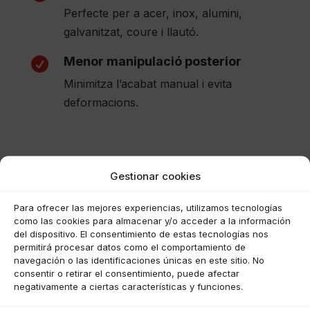
Perfecte per a acer, inox, alumini,
galvanitzat, coure i llautó.
Menor manipulació posterior

Minimitza l’acabat manual i evita
deformacions.
Gestionar cookies
Para ofrecer las mejores experiencias, utilizamos tecnologías
como las cookies para almacenar y/o acceder a la información
del dispositivo. El consentimiento de estas tecnologías nos
permitirá procesar datos como el comportamiento de
navegación o las identificaciones únicas en este sitio. No
consentir o retirar el consentimiento, puede afectar
negativamente a ciertas características y funciones.
Haz clic para aceptar cookies de
marketing y permitir este