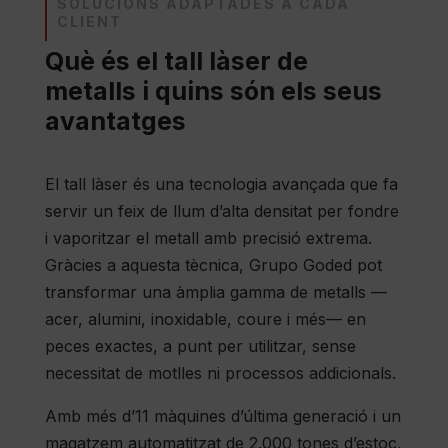
SOLUCIONS ADAPTADES A CADA
CLIENT
Què és el tall làser de
metalls i quins són els seus
avantatges
El tall làser és una tecnologia avançada que fa
servir un feix de llum d’alta densitat per fondre
i vaporitzar el metall amb precisió extrema.
Gràcies a aquesta tècnica, Grupo Goded pot
transformar una àmplia gamma de metalls —
acer, alumini, inoxidable, coure i més— en
peces exactes, a punt per utilitzar, sense
necessitat de motlles ni processos addicionals.
Amb més d’11 màquines d’última generació i un
magatzem automatitzat de 2.000 tones d’estoc,