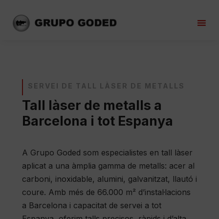
SERVEI DE TALL LÀSER DE METALLS
Tall làser de metalls a
Barcelona i tot Espanya
A Grupo Goded som especialistes en tall làser
aplicat a una àmplia gamma de metalls: acer al
carboni, inoxidable, alumini, galvanitzat, llautó i
coure. Amb més de 66.000 m² d’instal·lacions
a Barcelona i capacitat de servei a tot
Espanya, oferim talls precisos, ràpids i d’alta